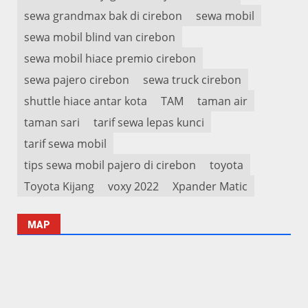
sewa grandmax bak di cirebon
sewa mobil
sewa mobil blind van cirebon
sewa mobil hiace premio cirebon
sewa pajero cirebon
sewa truck cirebon
shuttle hiace antar kota
TAM
taman air
taman sari
tarif sewa lepas kunci
tarif sewa mobil
tips sewa mobil pajero di cirebon
toyota
Toyota Kijang
voxy 2022
Xpander Matic
MAP