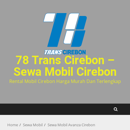
Skip
to
content
78 Trans Cirebon –
Sewa Mobil Cirebon
Rental Mobil Cirebon Harga Murah Dan Terlengkap
Home
Sewa Mobil
Sewa Mobil Avanza Cirebon