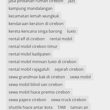
jasa pindahan rumah cirebon
Jazz
kampung mandalangan
kecamatan lemah wungkuk
kendaraan keraton di cirebon
kereta kencana singa barong
luxio
rental elf di cirebon
rental mobil
rental mobil cirebon timur
rental mobil kadipaten
rental mobil minivan luxio di cirebon
rental mobil rajagaluh
sejarah cirebon
sewa grandmax bak di cirebon
sewa mobil
sewa mobil blind van cirebon
sewa mobil hiace premio cirebon
sewa pajero cirebon
sewa truck cirebon
shuttle hiace antar kota
TAM
taman air