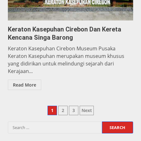
Keraton Kasepuhan Cirebon Dan Kereta
Kencana Singa Barong
Keraton Kasepuhan Cirebon Museum Pusaka
Keraton Kasepuhan merupakan museum khusus
yang didirikan untuk melindungi sejarah dari
Kerajaan...
Read More
Posts
1
2
3
Next
pagination
Search
for: