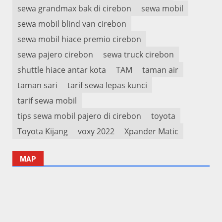
sewa grandmax bak di cirebon
sewa mobil
sewa mobil blind van cirebon
sewa mobil hiace premio cirebon
sewa pajero cirebon
sewa truck cirebon
shuttle hiace antar kota
TAM
taman air
taman sari
tarif sewa lepas kunci
tarif sewa mobil
tips sewa mobil pajero di cirebon
toyota
Toyota Kijang
voxy 2022
Xpander Matic
MAP