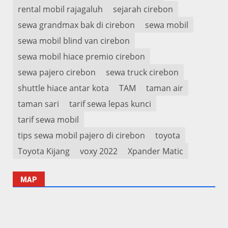
rental mobil rajagaluh
sejarah cirebon
sewa grandmax bak di cirebon
sewa mobil
sewa mobil blind van cirebon
sewa mobil hiace premio cirebon
sewa pajero cirebon
sewa truck cirebon
shuttle hiace antar kota
TAM
taman air
taman sari
tarif sewa lepas kunci
tarif sewa mobil
tips sewa mobil pajero di cirebon
toyota
Toyota Kijang
voxy 2022
Xpander Matic
MAP