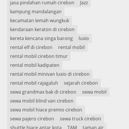
jasa pindahan rumah cirebon
Jazz
kampung mandalangan
kecamatan lemah wungkuk
kendaraan keraton di cirebon
kereta kencana singa barong
luxio
rental elf di cirebon
rental mobil
rental mobil cirebon timur
rental mobil kadipaten
rental mobil minivan luxio di cirebon
rental mobil rajagaluh
sejarah cirebon
sewa grandmax bak di cirebon
sewa mobil
sewa mobil blind van cirebon
sewa mobil hiace premio cirebon
sewa pajero cirebon
sewa truck cirebon
shuttle hiace antar kota
TAM
taman air