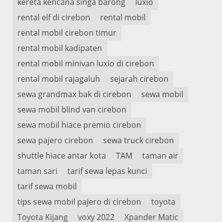
kereta kencana singa barong
luxio
rental elf di cirebon
rental mobil
rental mobil cirebon timur
rental mobil kadipaten
rental mobil minivan luxio di cirebon
rental mobil rajagaluh
sejarah cirebon
sewa grandmax bak di cirebon
sewa mobil
sewa mobil blind van cirebon
sewa mobil hiace premio cirebon
sewa pajero cirebon
sewa truck cirebon
shuttle hiace antar kota
TAM
taman air
taman sari
tarif sewa lepas kunci
tarif sewa mobil
tips sewa mobil pajero di cirebon
toyota
Toyota Kijang
voxy 2022
Xpander Matic