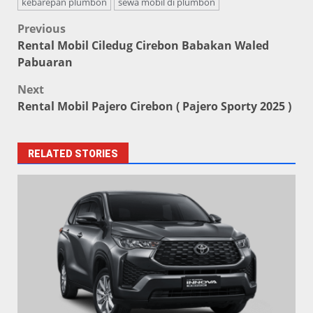
kebarepan plumbon
sewa mobil di plumbon
Post
Previous
Rental Mobil Ciledug Cirebon Babakan Waled
navigation
Pabuaran
Next
Rental Mobil Pajero Cirebon ( Pajero Sporty 2025 )
RELATED STORIES