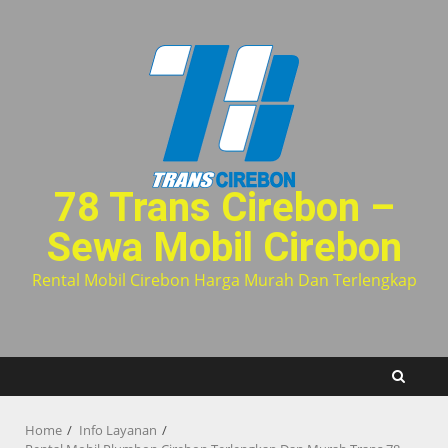
Skip
to
content
78 Trans Cirebon –
Sewa Mobil Cirebon
Rental Mobil Cirebon Harga Murah Dan Terlengkap
Home
Info Layanan