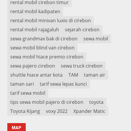
rental mobil cirebon timur
rental mobil kadipaten
rental mobil minivan luxio di cirebon
rental mobil rajagaluh
sejarah cirebon
sewa grandmax bak di cirebon
sewa mobil
sewa mobil blind van cirebon
sewa mobil hiace premio cirebon
sewa pajero cirebon
sewa truck cirebon
shuttle hiace antar kota
TAM
taman air
taman sari
tarif sewa lepas kunci
tarif sewa mobil
tips sewa mobil pajero di cirebon
toyota
Toyota Kijang
voxy 2022
Xpander Matic
MAP