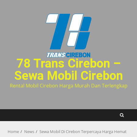
Skip
to
content
78 Trans Cirebon –
Sewa Mobil Cirebon
Rental Mobil Cirebon Harga Murah Dan Terlengkap
Home
News
Sewa Mobil Di Cirebon Terpercaya Harga Hemat