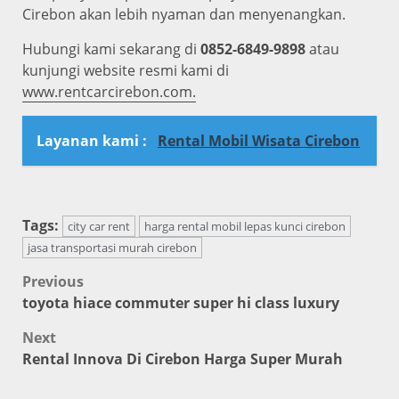
Cirebon akan lebih nyaman dan menyenangkan.
Hubungi kami sekarang di
0852-6849-9898
atau
kunjungi website resmi kami di
www.rentcarcirebon.com.
Layanan kami :
Rental Mobil Wisata Cirebon
Tags:
city car rent
harga rental mobil lepas kunci cirebon
jasa transportasi murah cirebon
Post
Previous
toyota hiace commuter super hi class luxury
navigation
Next
Rental Innova Di Cirebon Harga Super Murah