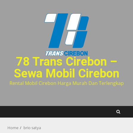
Skip
to
content
78 Trans Cirebon –
Sewa Mobil Cirebon
Rental Mobil Cirebon Harga Murah Dan Terlengkap
Home
brio satya