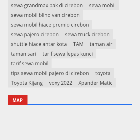
sewa grandmax bak di cirebon
sewa mobil
sewa mobil blind van cirebon
sewa mobil hiace premio cirebon
sewa pajero cirebon
sewa truck cirebon
shuttle hiace antar kota
TAM
taman air
taman sari
tarif sewa lepas kunci
tarif sewa mobil
tips sewa mobil pajero di cirebon
toyota
Toyota Kijang
voxy 2022
Xpander Matic
MAP