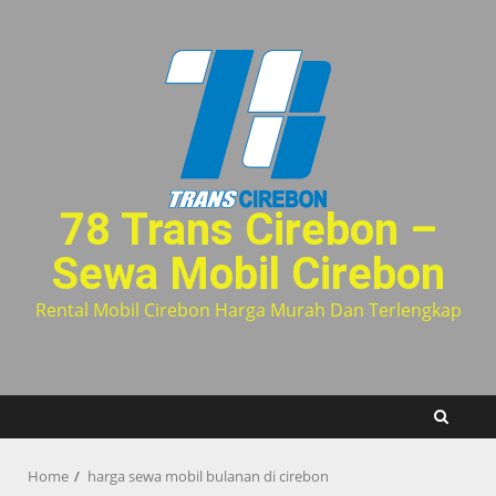
Skip
to
content
78 Trans Cirebon –
Sewa Mobil Cirebon
Rental Mobil Cirebon Harga Murah Dan Terlengkap
Home
harga sewa mobil bulanan di cirebon