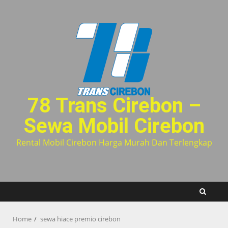
Skip
to
content
78 Trans Cirebon –
Sewa Mobil Cirebon
Rental Mobil Cirebon Harga Murah Dan Terlengkap
Home
sewa hiace premio cirebon