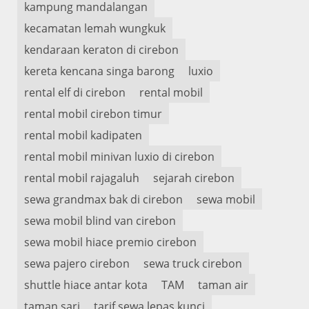
kampung mandalangan
kecamatan lemah wungkuk
kendaraan keraton di cirebon
kereta kencana singa barong
luxio
rental elf di cirebon
rental mobil
rental mobil cirebon timur
rental mobil kadipaten
rental mobil minivan luxio di cirebon
rental mobil rajagaluh
sejarah cirebon
sewa grandmax bak di cirebon
sewa mobil
sewa mobil blind van cirebon
sewa mobil hiace premio cirebon
sewa pajero cirebon
sewa truck cirebon
shuttle hiace antar kota
TAM
taman air
taman sari
tarif sewa lepas kunci