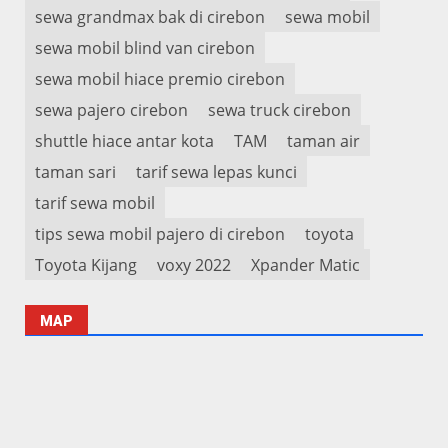
sewa grandmax bak di cirebon
sewa mobil
sewa mobil blind van cirebon
sewa mobil hiace premio cirebon
sewa pajero cirebon
sewa truck cirebon
shuttle hiace antar kota
TAM
taman air
taman sari
tarif sewa lepas kunci
tarif sewa mobil
tips sewa mobil pajero di cirebon
toyota
Toyota Kijang
voxy 2022
Xpander Matic
MAP