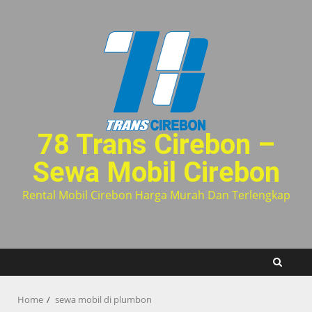
Skip
to
content
78 Trans Cirebon –
Sewa Mobil Cirebon
Rental Mobil Cirebon Harga Murah Dan Terlengkap
Home
sewa mobil di plumbon