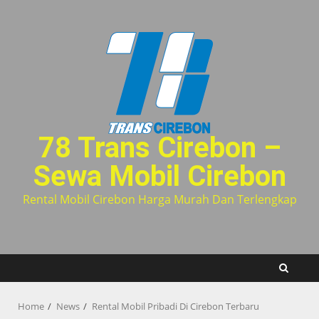
Skip
to
content
78 Trans Cirebon –
Sewa Mobil Cirebon
Rental Mobil Cirebon Harga Murah Dan Terlengkap
Home
News
Rental Mobil Pribadi Di Cirebon Terbaru